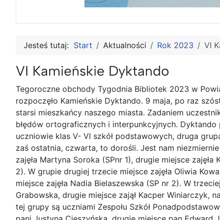
Jesteś tutaj:
Start
Aktualności
Rok 2023
VI 
VI Kamieńskie Dyktando
Tegoroczne obchody Tygodnia Bibliotek 2023 w Powiat
rozpoczęło Kamieńskie Dyktando. 9 maja, po raz szósty
starsi mieszkańcy naszego miasta. Zadaniem uczestni
błędów ortograficznych i interpunkcyjnych. Dyktand
uczniowie klas V- VI szkół podstawowych, druga grupa t
zaś ostatnia, czwarta, to dorośli. Jest nam niezmiern
zajęła Martyna Soroka (SPnr 1), drugie miejsce zajęła K
2). W grupie drugiej trzecie miejsce zajęła Oliwia Kowal
miejsce zajęła Nadia Bielaszewska (SP nr 2). W trzeciej
Grabowska, drugie miejsce zajął Kacper Winiarczyk, n
tej grupy są uczniami Zespołu Szkół Ponadpodstawowy
pani Justyna Cieszyńska, drugie miejsce pan Edward J