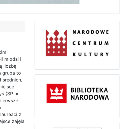
kim
i młodsi i
ą liczbą
a
grupa to
ł średnich,
miejsce
yś (SP nr
 pierwsze
a
laureaci z
jsce zajęła
.