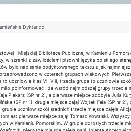
Kamieńskie Dyktando
owej i Miejskiej Bibliotece Publicznej w Kamieniu Pomors
, w szranki z zawiłościami pisowni języka polskiego stanęl
ków było napisanie podyktowanego tekstu z jak najmniejsz
o przeprowadzono w czterech grupach wiekowych. Pierwsz
o uczniowie klas VII-VIII, trzecia grupa to uczniowie szkó
ie miło poinformować , że wśród najmłodszej grupy trzecie 
aja Piekarz (SP nr 2), a pierwsze miejsce zdobyła Julia Kur
ińska (SP nr 1), drugie miejsce zajął Wojtek Fela (SP nr 2),
 grupie uczniów szkół średnich trzecie miejsce zajęła Alicj
atomiast pierwsze miejsce zajął Tomasz Kowalski. Wszyscy 
ch w Kamieniu Pomorskim. W grupie dorosłych trzecie mie
ózefczyk, pierwsze miejsce zajęła pani Jolanta Ancerowicz