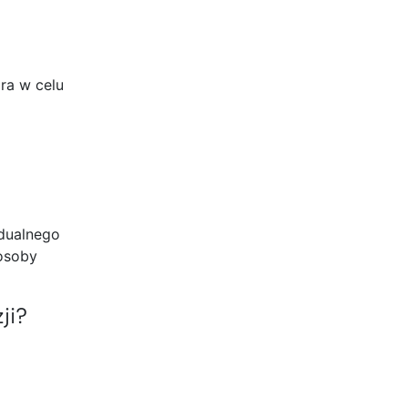
ra w celu
idualnego
 osoby
ji?