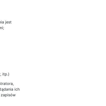
ia jest
mi;
 itp.)
tratora,
żądania ich
a zapisów