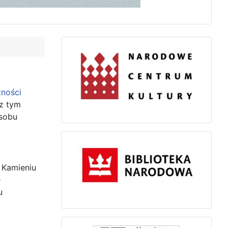
tności
z tym
osobu
 Kamieniu
e
u