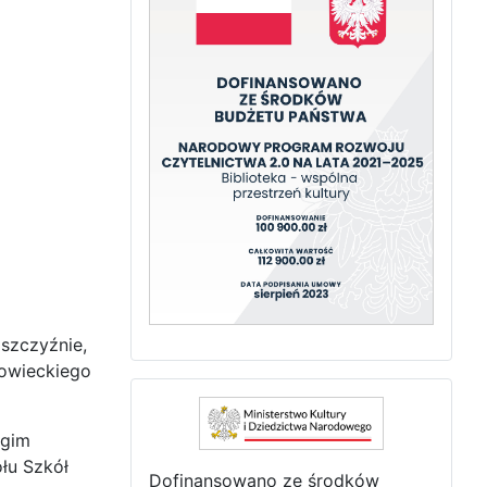
szczyźnie,
zowieckiego
ugim
łu Szkół
Dofinansowano ze środków