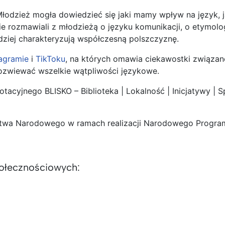
odzież mogła dowiedzieć się jaki mamy wpływ na język, j
 rozmawiali z młodzieżą o języku komunikacji, o etymolog
ziej charakteryzują współczesną polszczyznę.
tagramie
i
TikToku
, na których omawia ciekawostki związan
rozwiewać wszelkie wątpliwości językowe.
acyjnego BLISKO – Biblioteka | Lokalność | Inicjatywy | 
zictwa Narodowego w ramach realizacji Narodowego Progr
połecznościowych: