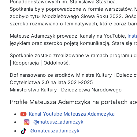
Ponadpodstawowych im. Stanisława Staszica.
Spotkania były poprowadzone w formie warsztatów. Mł
zdobyło tytuł Młodzieżowego Słowa Roku 2022. Goście
szeroko rozmawiano o feminatywach, które coraz bard
Mateusz Adamczyk prowadzi kanały na YouTubie,
Ins
językiem oraz szeroko pojętą komunikacją. Stara się 
Spotkanie zostało zrealizowane w ramach programu dot
| Kooperacja | Oddolność.
Dofinansowano ze środków Ministra Kultury i Dzied
Czytelnictwa 2.0 na lata 2021-2025
Ministerstwo Kultury i Dziedzictwa Narodowego
Profile Mateusza Adamczyka na portalach s
Kanał Youtube Mateusza Adamczyka
@mateusz_adamczyk
@.mateuszadamczyk