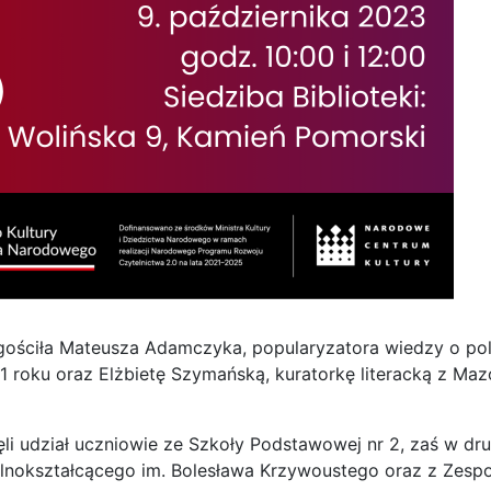
 gościła Mateusza Adamczyka, popularyzatora wiedzy o pol
1 roku oraz Elżbietę Szymańską, kuratorkę literacką z Ma
li udział uczniowie ze Szkoły Podstawowej nr 2, zaś w dr
ólnokształcącego im. Bolesława Krzywoustego oraz z Zespo