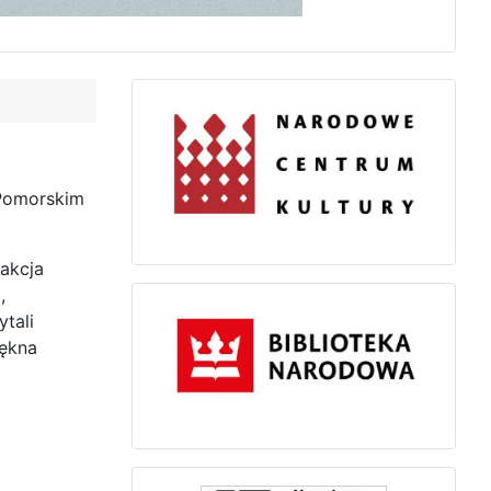
 Pomorskim
akcja
,
tali
iękna