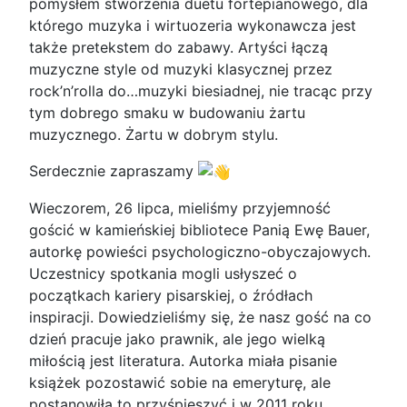
pomysłem stworzenia duetu fortepianowego, dla
którego muzyka i wirtuozeria wykonawcza jest
także pretekstem do zabawy. Artyści łączą
muzyczne style od muzyki klasycznej przez
rock’n’rolla do…muzyki biesiadnej, nie tracąc przy
tym dobrego smaku w budowaniu żartu
muzycznego. Żartu w dobrym stylu.
Serdecznie zapraszamy
Wieczorem, 26 lipca, mieliśmy przyjemność
gościć w kamieńskiej bibliotece Panią Ewę Bauer,
autorkę powieści psychologiczno-obyczajowych.
Uczestnicy spotkania mogli usłyszeć o
początkach kariery pisarskiej, o źródłach
inspiracji. Dowiedzieliśmy się, że nasz gość na co
dzień pracuje jako prawnik, ale jego wielką
miłością jest literatura. Autorka miała pisanie
książek pozostawić sobie na emeryturę, ale
postanowiła to przyśpieszyć i w 2011 roku