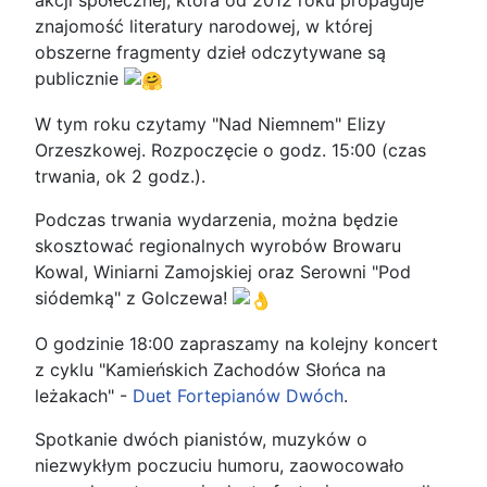
akcji społecznej, która od 2012 roku propaguje
znajomość literatury narodowej, w której
obszerne fragmenty dzieł odczytywane są
publicznie
W tym roku czytamy "Nad Niemnem" Elizy
Orzeszkowej. Rozpoczęcie o godz. 15:00 (czas
trwania, ok 2 godz.).
Podczas trwania wydarzenia, można będzie
skosztować regionalnych wyrobów Browaru
Kowal, Winiarni Zamojskiej oraz Serowni "Pod
siódemką" z Golczewa!
O godzinie 18:00 zapraszamy na kolejny koncert
z cyklu "Kamieńskich Zachodów Słońca na
leżakach" -
Duet Fortepianów Dwóch
.
Spotkanie dwóch pianistów, muzyków o
niezwykłym poczuciu humoru, zaowocowało