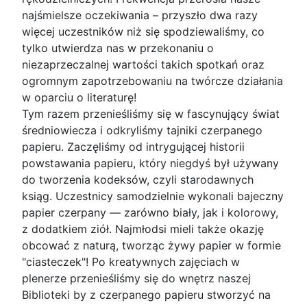
najśmielsze oczekiwania – przyszło dwa razy
więcej uczestników niż się spodziewaliśmy, co
tylko utwierdza nas w przekonaniu o
niezaprzeczalnej wartości takich spotkań oraz
ogromnym zapotrzebowaniu na twórcze działania
w oparciu o literaturę!
Tym razem przenieśliśmy się w fascynujący świat
średniowiecza i odkryliśmy tajniki czerpanego
papieru. Zaczęliśmy od intrygującej historii
powstawania papieru, który niegdyś był używany
do tworzenia kodeksów, czyli starodawnych
ksiąg. Uczestnicy samodzielnie wykonali bajeczny
papier czerpany — zarówno biały, jak i kolorowy,
z dodatkiem ziół. Najmłodsi mieli także okazję
obcować z naturą, tworząc żywy papier w formie
"ciasteczek"! Po kreatywnych zajęciach w
plenerze przenieśliśmy się do wnętrz naszej
Biblioteki by z czerpanego papieru stworzyć na