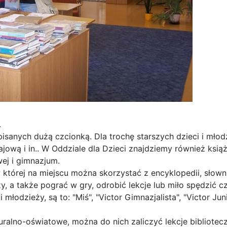
.
sanych dużą czcionką. Dla trochę starszych dzieci i młod
jową i in.. W Oddziale dla Dzieci znajdziemy również książ
ej i gimnazjum.
w której na miejscu można skorzystać z encyklopedii, słown
a także pograć w gry, odrobić lekcje lub miło spędzić cz
młodzieży, są to: "Miś", "Victor Gimnazjalista", "Victor Juni
uralno-oświatowe, można do nich zaliczyć lekcje bibliotec